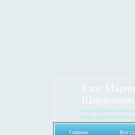
Блог Мари
Ширшиков
Как управлять личными
чтобы денег стало бол
Главная
Все ст