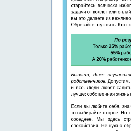
старайтесь всячески избе
задачи от коллег или онлай
вы это делаете из вежливо
Обрезайте эту связь. Кто ск
По рез
Только
25%
работ
55%
рабо
А
20%
работников
Бывает, даже случаетс
родственников.
Допустим, 
и всё. Люди любят садить
лучше: собственная жизнь
Если вы любите себя, зна
то выбирайте второе. Но т
соседнее. Мы здесь стр
спокойствия. Не нужно об