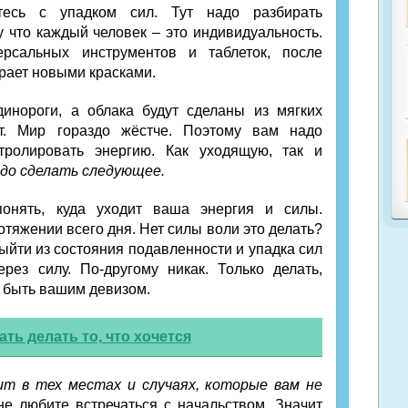
тесь с упадком сил. Тут надо разбирать
у что каждый человек – это индивидуальность.
ерсальных инструментов и таблеток, после
рает новыми красками.
динороги, а облака будут сделаны из мягких
ет. Мир гораздо жёстче. Поэтому вам надо
тролировать энергию. Как уходящую, так и
до сделать следующее.
онять, куда уходит ваша энергия и силы.
отяжении всего дня. Нет силы воли это делать?
ыйти из состояния подавленности и упадка сил
рез силу. По-другому никак. Только делать,
о быть вашим девизом.
ать делать то, что хочется
ит в тех местах и случаях, которые вам не
е любите встречаться с начальством. Значит