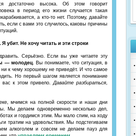
ося достаточно высока. Об этом говорит
еловека в период его жизни случается такая
карабкивается, а кто-то нет. Поэтому, давайте
ть, если с вами это случилось, каковы причины
итуаций.
 Я убит. Не хочу читать и эти строки
дравить. Серьёзно. Если вы уже читаете эту
ы — молодец
. Вы понимаете, что ситуация, в
 ни к чему хорошему не приведёт. И что самое
ходить. Но первый шагом является понимание
о вас к этом привело.
Давайте разбираться,
ке, мчимся на полной скорости и наши дни
ы. Мы делаем одновременно несколько дел,
ботах и гордимся этим. Мы мало спим, на ходу
ьги тратим на удовольствия. Мы подстегиваем
аем алкоголем и совсем не делаем пауз для
ем, что
управляем временем
.