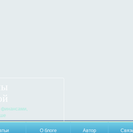
ны
ой
 финансами,
ьше
атьи
О блоге
Автор
Cвяз