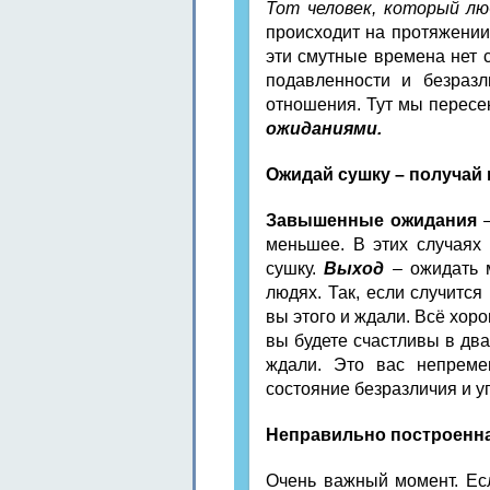
Тот человек, который лю
происходит на протяжении н
эти смутные времена нет 
подавленности и безраз
отношения. Тут мы перес
ожиданиями.
Ожидай сушку – получай 
Завышенные ожидания
–
меньшее. В этих случаях 
сушку.
Выход
– ожидать м
людях. Так, если случится
вы этого и ждали. Всё хоро
вы будете счастливы в дв
ждали. Это вас непремен
состояние безразличия и у
Неправильно построенн
Очень важный момент. Ес