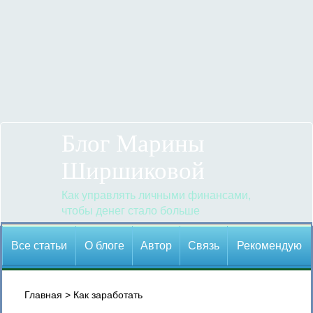
Блог Марины
Ширшиковой
Как управлять личными финансами,
чтобы денег стало больше
Все статьи
О блоге
Автор
Cвязь
Рекомендую
Главная
>
Как заработать