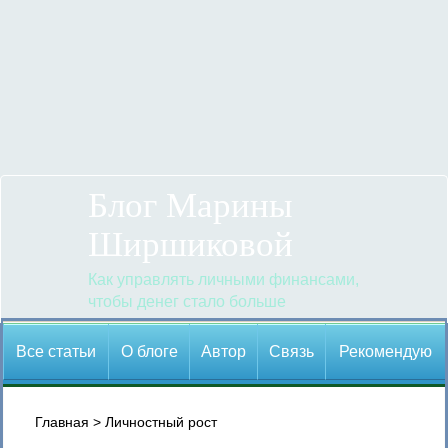
Блог Марины
Ширшиковой
Как управлять личными финансами,
чтобы денег стало больше
Все статьи
О блоге
Автор
Cвязь
Рекомендую
Главная
>
Личностный рост