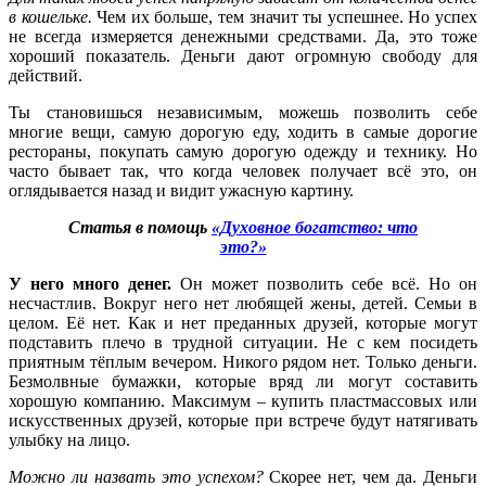
в кошельке.
Чем их больше, тем значит ты успешнее. Но успех
не всегда измеряется денежными средствами. Да, это тоже
хороший показатель. Деньги дают огромную свободу для
действий.
Ты становишься независимым, можешь позволить себе
многие вещи, самую дорогую еду, ходить в самые дорогие
рестораны, покупать самую дорогую одежду и технику. Но
часто бывает так, что когда человек получает всё это, он
оглядывается назад и видит ужасную картину.
Статья в помощь
«Духовное богатство: что
это?»
У него много денег.
Он может позволить себе всё. Но он
несчастлив. Вокруг него нет любящей жены, детей. Семьи в
целом. Её нет. Как и нет преданных друзей, которые могут
подставить плечо в трудной ситуации. Не с кем посидеть
приятным тёплым вечером. Никого рядом нет. Только деньги.
Безмолвные бумажки, которые вряд ли могут составить
хорошую компанию. Максимум – купить пластмассовых или
искусственных друзей, которые при встрече будут натягивать
улыбку на лицо.
Можно ли назвать это успехом?
Скорее нет, чем да. Деньги