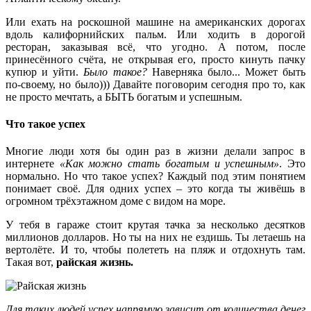
Или ехать на роскошной машине на американских дорогах
вдоль калифорнийских пальм. Или ходить в дорогой
ресторан, заказывая всё, что угодно. А потом, после
принесённого счёта, не открывая его, просто кинуть пачку
купюр и уйти.
Было такое?
Наверняка было... Может быть
по-своему, но было))) Давайте поговорим сегодня про то, как
не просто мечтать, а БЫТЬ богатым и успешным.
Что такое успех
Многие люди хотя бы один раз в жизни делали запрос в
интернете
«Как можно стать богатым и успешным»
. Это
нормально. Но что такое успех? Каждый под этим понятием
понимает своё. Для одних успех – это когда ты живёшь в
огромном трёхэтажном доме с видом на море.
У тебя в гараже стоит крутая тачка за несколько десятков
миллионов долларов. Но ты на них не ездишь. Ты летаешь на
вертолёте. И то, чтобы полететь на пляж и отдохнуть там.
Такая вот,
райская жизнь.
Для таких людей успех напрямую зависит от количества денег