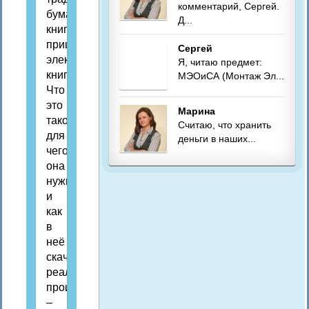
комментарий, Сергей.
бумажным
Д...
книгам
пришла
Сергей
электронная
Я, читаю предмет:
книга.
МЭОиСА (Монтаж Эл...
Что
это
Марина
такое,
Считаю, что хранить
для
деньги в наших...
чего
она
нужна
и
как
в
неё
скачать
реальные
произведения
–