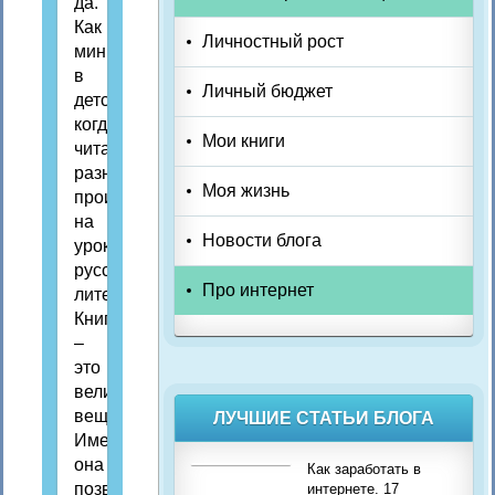
да.
Как
Личностный рост
минимум,
в
Личный бюджет
детстве,
когда
Мои книги
читали
разные
Моя жизнь
произведения
на
Новости блога
уроках
русской
Про интернет
литературы.
Книга
–
это
великая
вещь.
ЛУЧШИЕ СТАТЬИ БЛОГА
Именно
она
Как заработать в
позволяет
интернете. 17