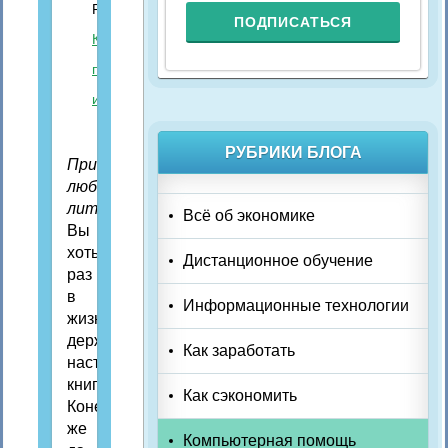
Рубрика:
Компьютерная
помощь
,
Про
интернет
РУБРИКИ БЛОГА
Привет,
любители
литературы!
Всё об экономике
Вы
хоть
Дистанционное обучение
раз
в
Информационные технологии
жизни
держали
Как заработать
настоящую
книгу?
Как сэкономить
Конечно
же
Компьютерная помощь