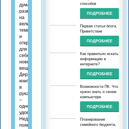
способов
думать,
размышлять
ПОДРОБНЕЕ
на
великие
Первая статья блога.
темы
Приветствие
и
ПОДРОБНЕЕ
открывать
для
Как правильно искать
себя
информацию в
новые
интернете?
вещи.
ПОДРОБНЕЕ
Держать
книгу
Возможности ПК. Что
в
нужно знать о своем
руках
компьютере
–
одно
ПОДРОБНЕЕ
удовольствие.
Недавно
Планирование
семейного бюджета,
появилась