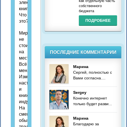
как отдельную часть
электронная
собственного
книга.
бюджета
Что
ПОДРОБНЕЕ
это?
Мир
не
стоит
на
ПОСЛЕДНИЕ КОММЕНТАРИИ
месте.
Всё
Марина
меняется.
Сергей, полностью с
Изменения
Вами согласна....
настигли
и
Sergey
книжную
Конечно интернет
индустрию.
только будет разви...
На
смену
Марина
обычным
Благодарю за
традиционным