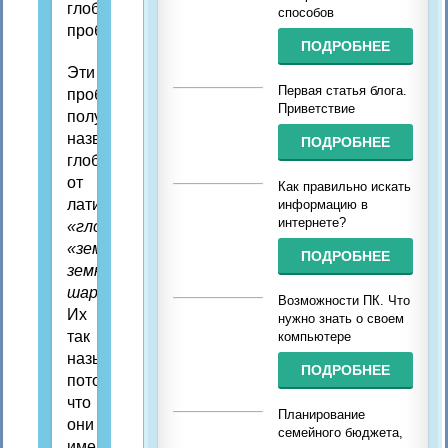
глобальных
способов
проблем...
ПОДРОБНЕЕ
Эти
Первая статья блога.
проблемы
Приветствие
получили
название
ПОДРОБНЕЕ
глобальных
от
Как правильно искать
латинского
информацию в
интернете?
«глобус»,
«земля,
ПОДРОБНЕЕ
земной
шар».
Возможности ПК. Что
Их
нужно знать о своем
так
компьютере
называют,
ПОДРОБНЕЕ
потому
что
Планирование
они
семейного бюджета,
имеют