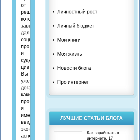
от
Личностный рост
решения
которых
зависит
Личный бюджет
дальнейший
социальный
Мои книги
прогресс
и
Моя жизнь
судьбы
цивилизаций.
Новости блога
Вы
уже
Про интернет
догадались
какие
проблемы
я
имею
ЛУЧШИЕ СТАТЬИ БЛОГА
ввиду —
экономические
Как заработать в
аспекты
интернете. 17