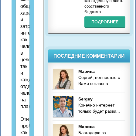
как отдельную часть
общечеловеческий
собственного
бюджета
характер,
и
ПОДРОБНЕЕ
затрагивают
интересы
как
человечество
в
ПОСЛЕДНИЕ КОММЕНТАРИИ
целом,
так
Марина
и
Сергей, полностью с
каждого
Вами согласна....
отдельного
человека
Sergey
на
Конечно интернет
планете.
только будет разви...
Эти
проблемы,
Марина
как
Благодарю за