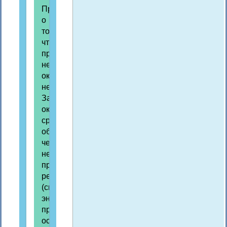
Представление
о
том,
что
природа
неисчерпаема,
оказалось
неверным.
Загрязнение
окружающей
среды,
обеспечение
человечества
необходимыми
природными
ресурсами
(сырьем,
энергией,
продовольствием),
освоение