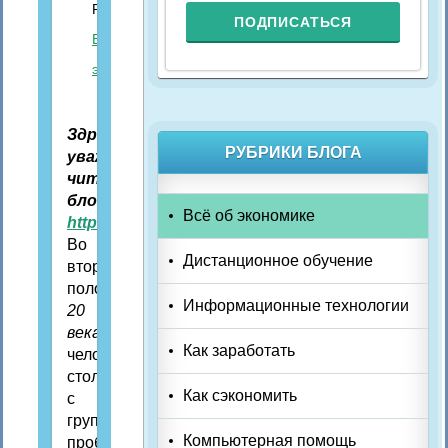
Рубрика:
Всё об
экономике
Здравствуйте,
РУБРИКИ БЛОГА
уважаемые
читатели
блога
Всё об экономике
http://nocleep.ru/
Во
Дистанционное обучение
второй
половине
Информационные технологии
20
века
Как заработать
человечество
столкнулось
Как сэкономить
с
группой
Компьютерная помощь
проблем,