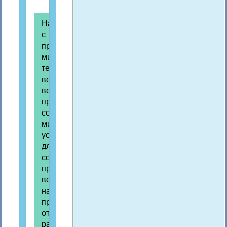
Наравне
с
предотвращением
мировой
термоядерной
войны
встает
проблема
создания
мирных
условий
для
социальной
программы
всех
народов,
преодоление
отсталости
развивающихся