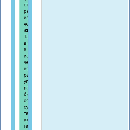
структуры,
радикально
изменяющие
человеческую
жизнь.
Так,
впервые
в
истории
человечества
возникает
реальная
угроза
разрушения
биологической
основы,
существования
телесности,
ухудшение
генофонда.