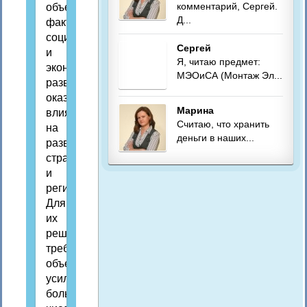
комментарий, Сергей.
объективный
Д...
фактор
социального
Сергей
и
Я, читаю предмет:
экономического
МЭОиСА (Монтаж Эл...
развития,
оказывают
Марина
влияние
Считаю, что хранить
на
деньги в наших...
развитие
стран
и
регионов.
Для
их
решения
требуются
объединенные
усилия
большого