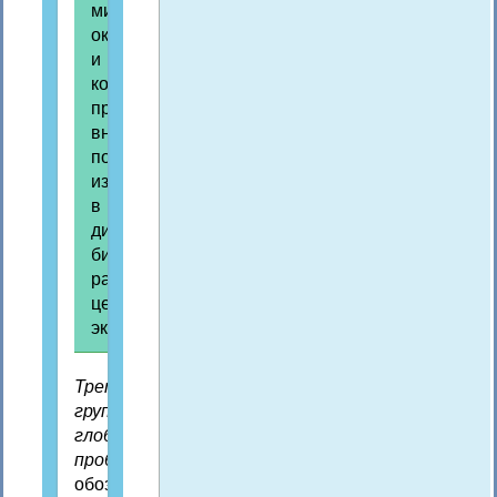
мирового
океана
и
космического
пространства
вносят
постоянные
изменения
в
динамику
биосферы,
разрушая
целостную
экосистему.
Третью
группу
глобальных
проблем
обозначают